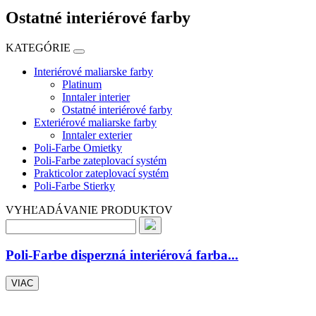
Ostatné interiérové farby
KATEGÓRIE
Interiérové maliarske farby
Platinum
Inntaler interier
Ostatné interiérové farby
Exteriérové maliarske farby
Inntaler exterier
Poli-Farbe Omietky
Poli-Farbe zateplovací systém
Prakticolor zateplovací systém
Poli-Farbe Stierky
VYHĽADÁVANIE PRODUKTOV
Poli-Farbe disperzná interiérová farba...
VIAC