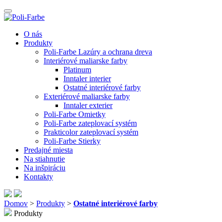
O nás
Produkty
Poli-Farbe Lazúry a ochrana dreva
Interiérové maliarske farby
Platinum
Inntaler interier
Ostatné interiérové farby
Exteriérové maliarske farby
Inntaler exterier
Poli-Farbe Omietky
Poli-Farbe zateplovací systém
Prakticolor zateplovací systém
Poli-Farbe Stierky
Predajné miesta
Na stiahnutie
Na inšpiráciu
Kontakty
Domov
>
Produkty
>
Ostatné interiérové farby
Produkty